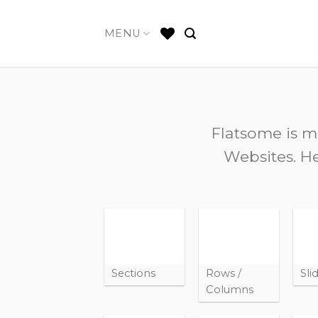
Skip
to
MENU
content
Flatsome is m
Websites. He
Sections
Rows /
Sli
Columns