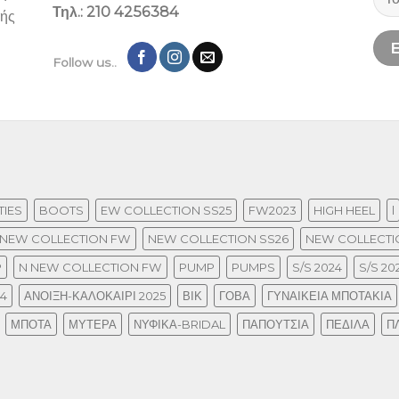
Τηλ.: 210 4256384
λής
Follow us..
IES
BOOTS
EW COLLECTION SS25
FW2023
HIGH HEEL
l
NEW COLLECTION FW
NEW COLLECTION SS26
NEW COLLECTIO
P
N NEW COLLECTION FW
PUMP
PUMPS
S/S 2024
S/S 20
24
ΑΝΟΙΞΗ-ΚΑΛΟΚΑΙΡΙ 2025
ΒΙΚ
ΓΟΒΑ
ΓΥΝΑΙΚΕΙΑ ΜΠΟΤΑΚΙΑ
ΜΠΟΤΑ
ΜΥΤΕΡΑ
ΝΥΦΙΚΑ-BRIDAL
ΠΑΠΟΥΤΣΙΑ
ΠΕΔΙΛΑ
Π