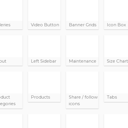
leries
Video Button
Banner Grids
Icon Box
out
Left Sidebar
Maintenance
Size Char
oduct
Products
Share / follow
Tabs
egories
icons