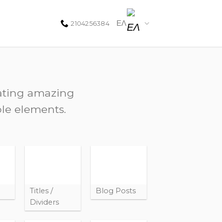
ΕΛ
2104256384
eating amazing
ble elements.
Titles /
Blog Posts
Dividers