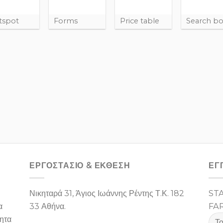
tspot
Forms
Price table
Search b
ΕΡΓΟΣΤΑΣΙΌ & ΕΚΘΕΣΉ
ΕΓ
Νικηταρά 31, Άγιος Ιωάννης Ρέντης Τ.Κ. 182
ST
α
33 Αθήνα.
FA
ίητα