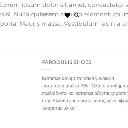
Skip
Lorem ipsum dolor sit amet, consectetur a
to
nisi. Nulla quis sem at nibh elementum im
MENU
content
porta. Mauris massa. Vestibulum lacinia ar
FARDOULIS SHOES
Κατασκευάζουμε ποιοτικά γυναικεία
παπούτσια από το 1981. Όλα τα υποδήματ
σχεδιάζονται και κατασκευάζονται χειροπο
στην Ελλάδα χρησιμοποιώντας μόνο υψη
ποιότητας υλικά.