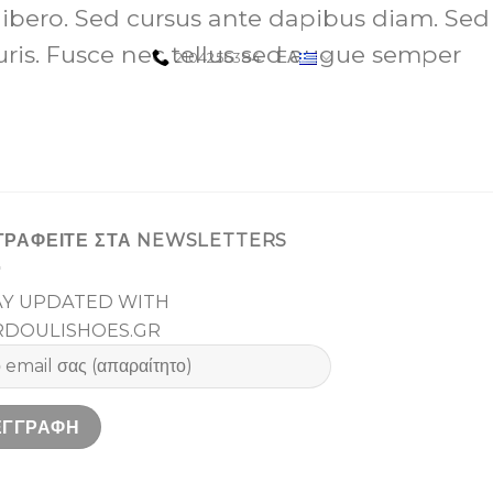
 libero. Sed cursus ante dapibus diam. Sed
uris. Fusce nec tellus sed augue semper
ΕΛ
2104256384
ΓΡΑΦΕΙΤΕ ΣΤΑ NEWSLETTERS
AY UPDATED WITH
RDOULISHOES.GR