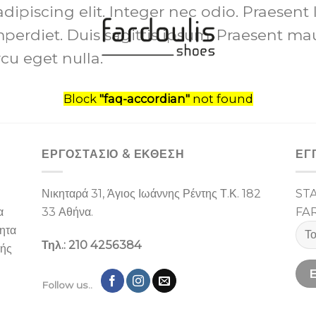
dipiscing elit. Integer nec odio. Praesent
perdiet. Duis sagittis ipsum. Praesent ma
cu eget nulla.
Block
"faq-accordian"
not found
ΕΡΓΟΣΤΑΣΙΌ & ΕΚΘΕΣΉ
ΕΓ
Νικηταρά 31, Άγιος Ιωάννης Ρέντης Τ.Κ. 182
ST
α
33 Αθήνα.
FA
ίητα
Τηλ.: 210 4256384
λής
Follow us..