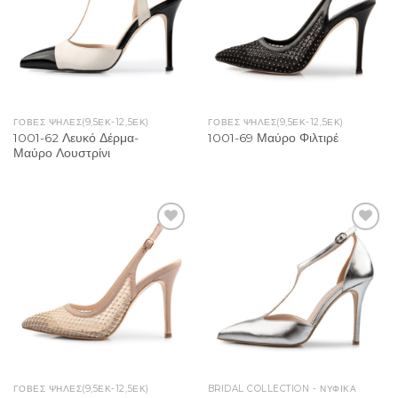
ΓΟΒΕΣ ΨΗΛΕΣ(9,5ΕΚ-12,5ΕΚ)
ΓΟΒΕΣ ΨΗΛΕΣ(9,5ΕΚ-12,5ΕΚ)
1001-62 Λευκό Δέρμα-
1001-69 Μαύρο Φιλτιρέ
Μαύρο Λουστρίνι
Add to
Add to
Wishlist
Wishlist
ΓΟΒΕΣ ΨΗΛΕΣ(9,5ΕΚ-12,5ΕΚ)
BRIDAL COLLECTION - ΝΥΦΙΚΑ