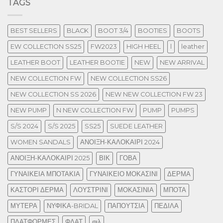
TAGS
BEST SELLERS
BLACK
BOOT 3/4
BOOTIES
BOOTS
EW COLLECTION SS25
FW2023
HIGH HEEL
l
leather
LEATHER BOOT
LEATHER BOOTIE
NEW
NEW ARRIVAL
NEW COLLECTION FW
NEW COLLECTION SS26
NEW COLLECTION SS 2026
NEW NEW COLLECTION FW 23
NEW PUMP
N NEW COLLECTION FW
PUMP
PUMPS
S/S 2024
S/S 2025
SS25
SUEDE LEATHER
WOMEN SANDALS
ΑΝΟΙΞΗ-ΚΑΛΟΚΑΙΡΙ 2024
ΑΝΟΙΞΗ-ΚΑΛΟΚΑΙΡΙ 2025
ΒΙΚ
ΓΟΒΑ
ΓΥΝΑΙΚΕΙΑ ΜΠΟΤΑΚΙΑ
ΓΥΝΑΙΚΕΙΟ ΜΟΚΑΣΙΝΙ
ΔΕΡΜΑ
ΚΑΣΤΟΡΙ ΔΕΡΜΑ
ΛΟΥΣΤΡΙΝΙ
ΜΟΚΑΣΙΝΙΑ
ΜΠΟΤΑ
ΜΥΤΕΡΑ
ΝΥΦΙΚΑ-BRIDAL
ΠΑΠΟΥΤΣΙΑ
ΠΕΔΙΛΑ
ΠΛΑΤΦΟΡΜΕΣ
ΦΛΑΤ
φιλ