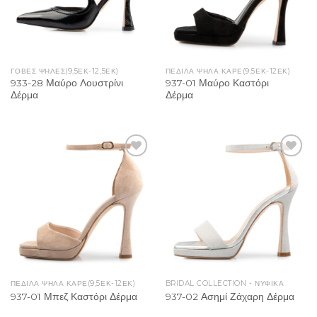
ΓΟΒΕΣ ΨΗΛΕΣ(9,5ΕΚ-12,5ΕΚ)
ΠΈΔΙΛΑ ΨΗΛΆ ΚΑΡΈ(9,5ΕΚ-12ΕΚ)
933-28 Μαύρο Λουστρίνι
937-01 Μαύρο Καστόρι
Δέρμα
Δέρμα
Add to
Add to
Wishlist
Wishlist
ΠΈΔΙΛΑ ΨΗΛΆ ΚΑΡΈ(9,5ΕΚ-12ΕΚ)
BRIDAL COLLECTION - ΝΥΦΙΚΑ
937-01 Μπεζ Καστόρι Δέρμα
937-02 Ασημί Ζάχαρη Δέρμα