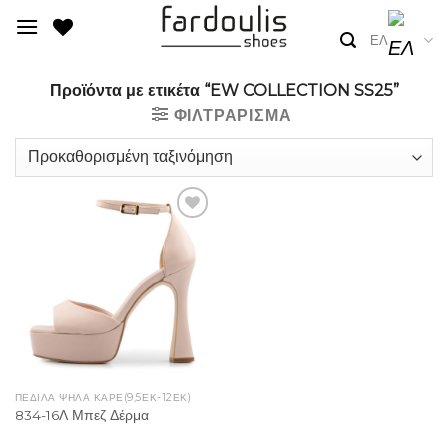
Skip
to
ΕΛ
content
Προϊόντα με ετικέτα “EW COLLECTION SS25”
ΦΙΛΤΡΆΡΙΣΜΑ
Add to
Wishlist
ΠΈΔΙΛΑ ΨΗΛΆ ΚΑΡΈ(9,5ΕΚ-12ΕΚ)
834-16Λ Μπεζ Δέρμα