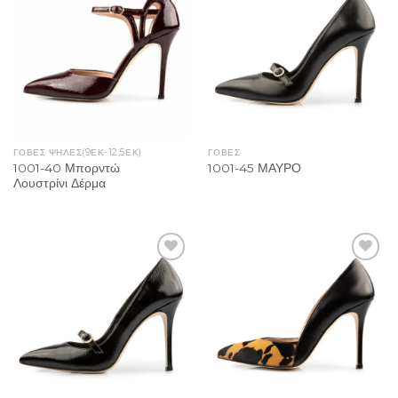
Add to
Add to
Wishlist
Wishlist
ΓΌΒΕΣ ΨΗΛΈΣ(9ΕΚ-12,5ΕΚ)
ΓΟΒΕΣ
1001-40 Μπορντώ
1001-45 ΜΑΥΡΟ
Λουστρίνι Δέρμα
Add to
Add to
Wishlist
Wishlist