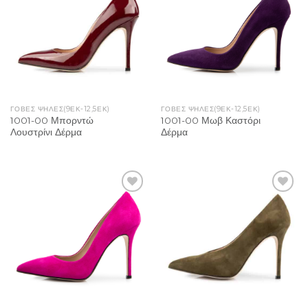
Wishlist
Wishlist
ΓΌΒΕΣ ΨΗΛΈΣ(9ΕΚ-12,5ΕΚ)
ΓΌΒΕΣ ΨΗΛΈΣ(9ΕΚ-12,5ΕΚ)
1001-00 Μπορντώ
1001-00 Μωβ Καστόρι
Λουστρίνι Δέρμα
Δέρμα
Add to
Add to
Wishlist
Wishlist