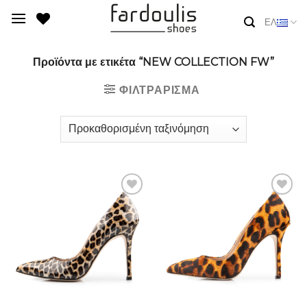
Skip
ΕΛ
to
content
Προϊόντα με ετικέτα “NEW COLLECTION FW”
ΦΙΛΤΡΆΡΙΣΜΑ
Add to
Add to
Wishlist
Wishlist