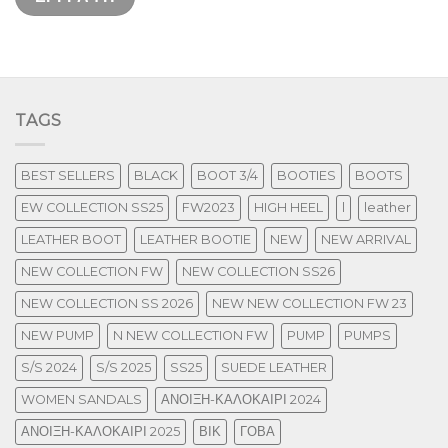
TAGS
BEST SELLERS
BLACK
BOOT 3/4
BOOTIES
BOOTS
EW COLLECTION SS25
FW2023
HIGH HEEL
l
leather
LEATHER BOOT
LEATHER BOOTIE
NEW
NEW ARRIVAL
NEW COLLECTION FW
NEW COLLECTION SS26
NEW COLLECTION SS 2026
NEW NEW COLLECTION FW 23
NEW PUMP
N NEW COLLECTION FW
PUMP
PUMPS
S/S 2024
S/S 2025
SS25
SUEDE LEATHER
WOMEN SANDALS
ΑΝΟΙΞΗ-ΚΑΛΟΚΑΙΡΙ 2024
ΑΝΟΙΞΗ-ΚΑΛΟΚΑΙΡΙ 2025
ΒΙΚ
ΓΟΒΑ