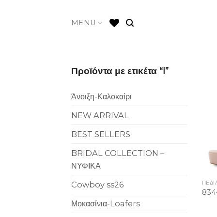
Skip
to
MENU
content
Προϊόντα με ετικέτα “l”
Άνοιξη-Καλοκαίρι
NEW ARRIVAL
BEST SELLERS
BRIDAL COLLECTION –
ΝΥΦΙΚΑ
ΠΈΔΙ
Cowboy ss26
834
Μοκασίνια-Loafers