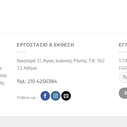
ΕΡΓΟΣΤΑΣΙΌ & ΕΚΘΕΣΉ
ΕΓ
Νικηταρά 31, Άγιος Ιωάννης Ρέντης Τ.Κ. 182
ST
α
33 Αθήνα.
FA
ίητα
Τηλ.: 210 4256384
λής
Follow us..