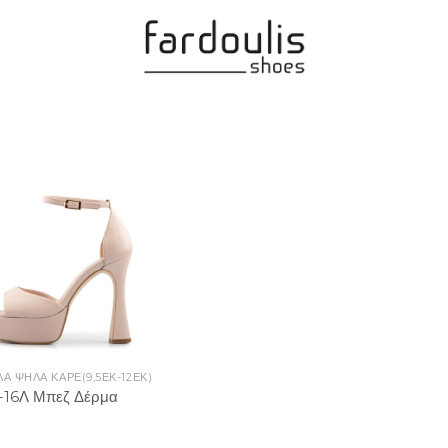
Add to
Wishlist
ΛΑ ΨΗΛΆ ΚΑΡΈ(9,5ΕΚ-12ΕΚ)
-16Λ Μπεζ Δέρμα