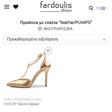
Skip
ΕΛ
to
content
Προϊόντα με ετικέτα “leatherPUMPS”
ΦΙΛΤΡΆΡΙΣΜΑ
Add to
Wishlist
ΓΟΒΕΣ ΨΗΛΕΣ(9,5ΕΚ-12,5ΕΚ)
1001-87 Χρυσό Δέρμα