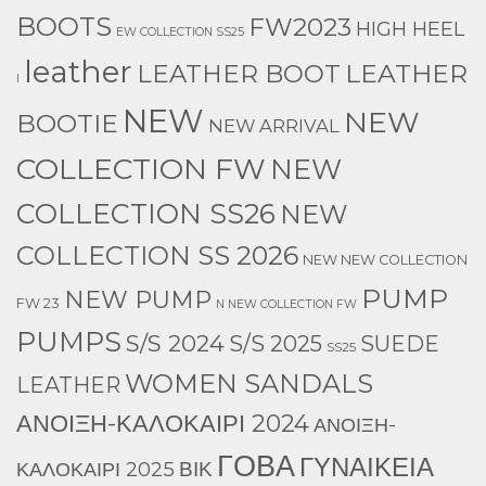
BOOTS
FW2023
HIGH HEEL
EW COLLECTION SS25
leather
LEATHER
LEATHER BOOT
l
NEW
NEW
BOOTIE
NEW ARRIVAL
COLLECTION FW
NEW
COLLECTION SS26
NEW
COLLECTION SS 2026
NEW NEW COLLECTION
PUMP
NEW PUMP
FW 23
N NEW COLLECTION FW
PUMPS
S/S 2024
S/S 2025
SUEDE
SS25
WOMEN SANDALS
LEATHER
ΑΝΟΙΞΗ-ΚΑΛΟΚΑΙΡΙ 2024
ΑΝΟΙΞΗ-
ΓΟΒΑ
ΓΥΝΑΙΚΕΙΑ
ΒΙΚ
ΚΑΛΟΚΑΙΡΙ 2025