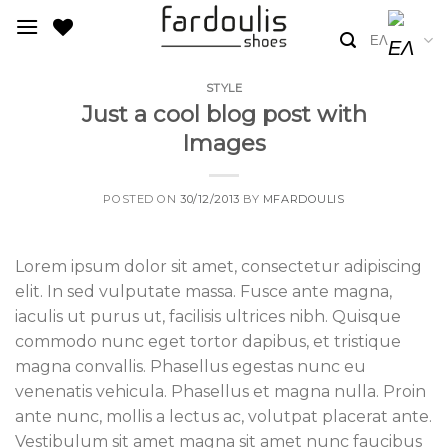
Skip
to
ΕΛ
content
STYLE
Just a cool blog post with
Images
POSTED ON
30/12/2013
BY
MFARDOULIS
Lorem ipsum dolor sit amet, consectetur adipiscing
elit. In sed vulputate massa. Fusce ante magna,
iaculis ut purus ut, facilisis ultrices nibh. Quisque
commodo nunc eget tortor dapibus, et tristique
magna convallis. Phasellus egestas nunc eu
venenatis vehicula. Phasellus et magna nulla. Proin
ante nunc, mollis a lectus ac, volutpat placerat ante.
Vestibulum sit amet magna sit amet nunc faucibus