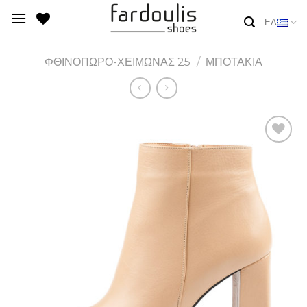
Skip
ΕΛ
to
content
ΦΘΙΝΟΠΩΡΟ-ΧΕΙΜΩΝΑΣ 25
/
ΜΠΟΤΑΚΙΑ
Add to
Wishlist