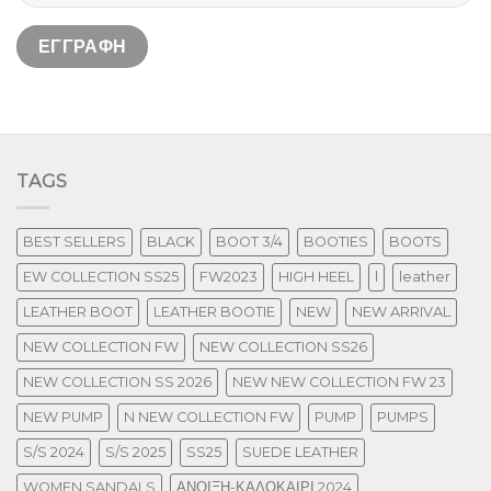
TAGS
BEST SELLERS
BLACK
BOOT 3/4
BOOTIES
BOOTS
EW COLLECTION SS25
FW2023
HIGH HEEL
l
leather
LEATHER BOOT
LEATHER BOOTIE
NEW
NEW ARRIVAL
NEW COLLECTION FW
NEW COLLECTION SS26
NEW COLLECTION SS 2026
NEW NEW COLLECTION FW 23
NEW PUMP
N NEW COLLECTION FW
PUMP
PUMPS
S/S 2024
S/S 2025
SS25
SUEDE LEATHER
WOMEN SANDALS
ΑΝΟΙΞΗ-ΚΑΛΟΚΑΙΡΙ 2024