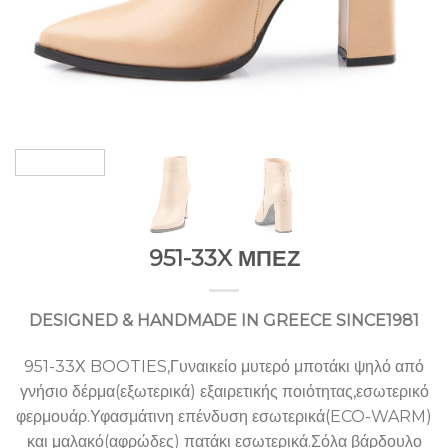
951-33X ΜΠΕΖ
DESIGNED & HANDMADE IN GREECE SINCE1981
951-33Χ BOOTIES,Γυναικείο μυτερό μποτάκι ψηλό από
γνήσιο δέρμα(εξωτερικά) εξαιρετικής ποιότητας,εσωτερικό
φερμουάρ.Υφασμάτινη επένδυση εσωτερικά(ECO-WARM)
και μαλακό(αφρώδες) πατάκι εσωτερικά.Σόλα βάρδουλο