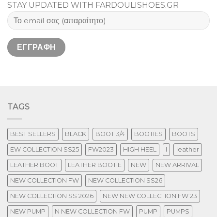
STAY UPDATED WITH FARDOULISHOES.GR
TAGS
BEST SELLERS
BLACK
BOOT 3/4
BOOTIES
BOOTS
EW COLLECTION SS25
FW2023
HIGH HEEL
l
leather
LEATHER BOOT
LEATHER BOOTIE
NEW
NEW ARRIVAL
NEW COLLECTION FW
NEW COLLECTION SS26
NEW COLLECTION SS 2026
NEW NEW COLLECTION FW 23
NEW PUMP
N NEW COLLECTION FW
PUMP
PUMPS