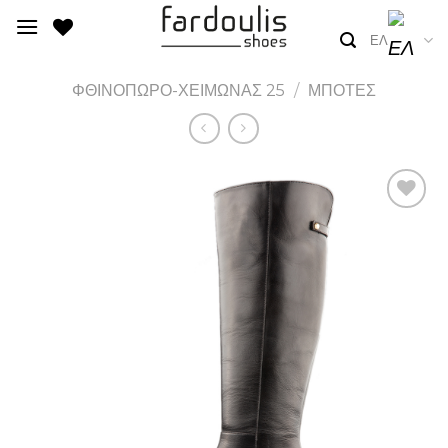
Skip
to
ΕΛ
content
ΦΘΙΝΟΠΩΡΟ-ΧΕΙΜΩΝΑΣ 25
/
ΜΠΟΤΕΣ
Add to
Wishlist