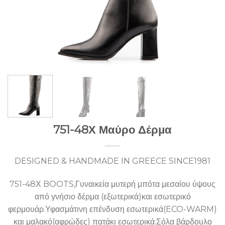
751-48Χ Μαύρο Δέρμα
DESIGNED & HANDMADE IN GREECE SINCE1981
751-48Χ BOOTS,Γυναικεία μυτερή μπότα μεσαίου ύψους
από γνήσιο δέρμα (εξωτερικά)και εσωτερικό
φερμουάρ.Υφασμάτινη επένδυση εσωτερικά(ECO-WARM)
και μαλακό(αφρώδες) πατάκι εσωτερικά.Σόλα βάρδουλο