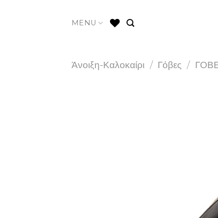
Skip
to
MENU
content
Άνοιξη-Καλοκαίρι
/
Γόβες
/
ΓΟΒΕ