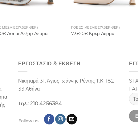
 ΜΕΣΑΙΕΣ(7,5ΕΚ-8ΕΚ)
ΓΟΒΕΣ ΜΕΣΑΙΕΣ(7,5ΕΚ-8ΕΚ)
08 Ασημί Λεζάρ Δέρμα
738-08 Κρεμ Δέρμα
ΕΡΓΟΣΤΑΣΙΌ & ΕΚΘΕΣΉ
ΕΓ
Νικηταρά 31, Άγιος Ιωάννης Ρέντης Τ.Κ. 182
ST
α
33 Αθήνα.
FA
ίητα
Τηλ.: 210 4256384
λής
Follow us..