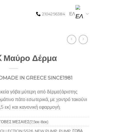
ΕΛ
2104256384
X Μαύρο Δέρμα
MADE IN GREECE SINCE1981
εία γόβα μύτερη από δέρμα(άριστης
ρμάτινο πάτο εσωτερικά, με χοντρό τακούνι
5 εκ) και κανονική εφαρμογή.
ΓΟΒΕΣ ΜΕΣΑΙΕΣ(7,5εκ-8εκ)
OLLECTION SS26
,
NEW PUMP
,
PUMP
,
ΓΟΒΑ
,