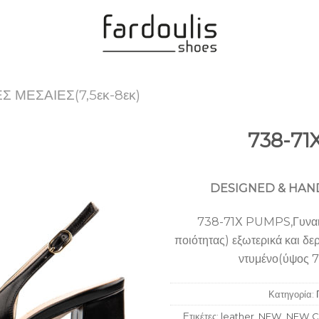
Σ ΜΕΣΑΙΕΣ(7,5εκ-8εκ)
738-71
Add to
Wishlist
DESIGNED & HAND
738-71Χ PUMPS,Γυναικ
ποιότητας) εξωτερικά και δε
ντυμένο(ύψος 7,
Κατηγορία:
Ετικέτες:
leather
,
NEW
,
NEW C