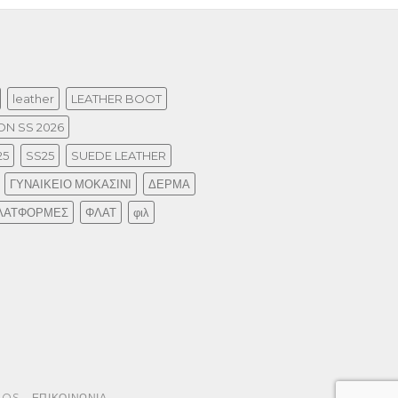
leather
LEATHER BOOT
N SS 2026
25
SS25
SUEDE LEATHER
ΓΥΝΑΙΚΕΙΟ ΜΟΚΑΣΙΝΙ
ΔΕΡΜΑ
ΛΑΤΦΟΡΜΕΣ
ΦΛΑΤ
φιλ
EOS
ΕΠΙΚΟΙΝΩΝΙΑ