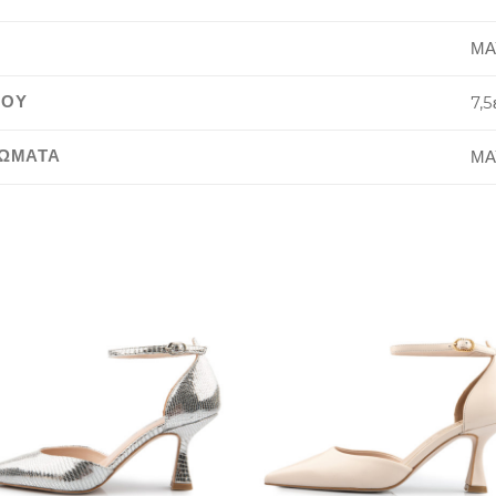
ΜΑ
ΙΟΥ
7,5
ΡΩΜΑΤΑ
ΜΑ
Add to
Add 
Wishlist
Wishl