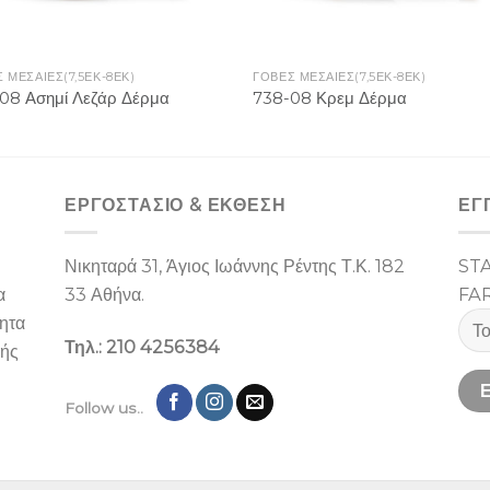
 ΜΕΣΑΙΕΣ(7,5ΕΚ-8ΕΚ)
ΓΟΒΕΣ ΜΕΣΑΙΕΣ(7,5ΕΚ-8ΕΚ)
08 Ασημί Λεζάρ Δέρμα
738-08 Κρεμ Δέρμα
ΕΡΓΟΣΤΑΣΙΌ & ΕΚΘΕΣΉ
ΕΓ
Νικηταρά 31, Άγιος Ιωάννης Ρέντης Τ.Κ. 182
ST
α
33 Αθήνα.
FA
ίητα
Τηλ.: 210 4256384
λής
Follow us..