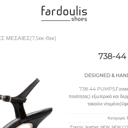
Σ ΜΕΣΑΙΕΣ(7,5εκ-8εκ)
738-44
Add to
Wishlist
DESIGNED & HAND
738-44 PUMPS,Γυναικεί
ποιότητας) εξωτερικά και δε
τακούνι ντυμένο(ύψο
Κατηγορία:
Ετικέτες:
leather
,
NEW
,
NEW CO