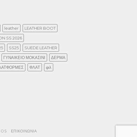
leather
LEATHER BOOT
N SS 2026
25
SS25
SUEDE LEATHER
ΓΥΝΑΙΚΕΙΟ ΜΟΚΑΣΙΝΙ
ΔΕΡΜΑ
ΛΑΤΦΟΡΜΕΣ
ΦΛΑΤ
φιλ
EOS
ΕΠΙΚΟΙΝΩΝΙΑ