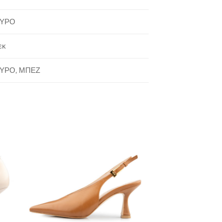
ΥΡΟ
εκ
ΥΡΟ, ΜΠΕΖ
to
Add to
ist
Wishlist