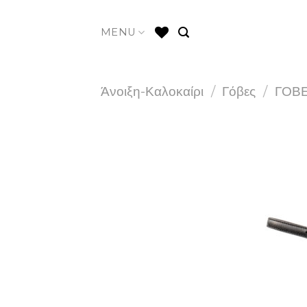
Skip
to
MENU
content
Άνοιξη-Καλοκαίρι
/
Γόβες
/
ΓΟΒΕ