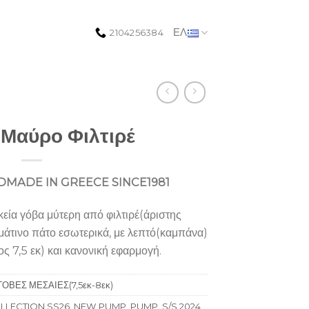
ΕΛ
2104256384
 Μαύρο Φιλτιρέ
MADE IN GREECE SINCE1981
α γόβα μύτερη από φιλτιρέ(άριστης
ρμάτινο πάτο εσωτερικά, με λεπτό(καμπάνα)
ς 7,5 εκ) και κανονική εφαρμογή.
ΓΟΒΕΣ ΜΕΣΑΙΕΣ(7,5εκ-8εκ)
LLECTION SS26
,
NEW PUMP
,
PUMP
,
S/S 2024
,