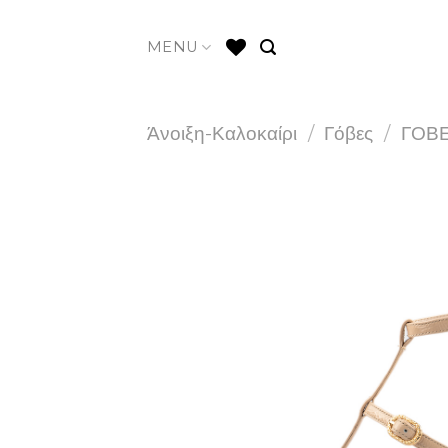
Skip
to
MENU
content
Άνοιξη-Καλοκαίρι
/
Γόβες
/
ΓΟΒΕ