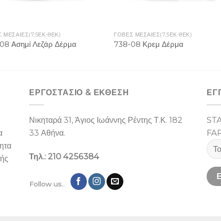
 ΜΕΣΑΙΕΣ(7,5ΕΚ-8ΕΚ)
ΓΟΒΕΣ ΜΕΣΑΙΕΣ(7,5ΕΚ-8ΕΚ)
08 Ασημί Λεζάρ Δέρμα
738-08 Κρεμ Δέρμα
ΕΡΓΟΣΤΑΣΙΌ & ΕΚΘΕΣΉ
ΕΓ
Νικηταρά 31, Άγιος Ιωάννης Ρέντης Τ.Κ. 182
ST
α
33 Αθήνα.
FA
ίητα
Τηλ.: 210 4256384
λής
Follow us..