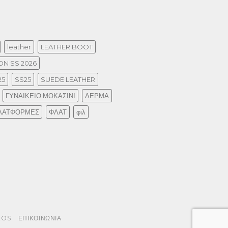
leather
LEATHER BOOT
N SS 2026
25
SS25
SUEDE LEATHER
ΓΥΝΑΙΚΕΙΟ ΜΟΚΑΣΙΝΙ
ΔΕΡΜΑ
ΛΑΤΦΟΡΜΕΣ
ΦΛΑΤ
φιλ
EOS
ΕΠΙΚΟΙΝΩΝΙΑ