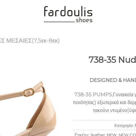
Σ ΜΕΣΑΙΕΣ(7,5εκ-8εκ)
738-35 Nud
Add to
Wishlist
DESIGNED & HAND
738-35 PUMPS,Γυναικεία γό
ποιότητας) εξωτερικά και δε
τακούνι ντυμένο(ύψο
Κατηγορία:
Ετικέτες:
leather
,
NEW
,
NEW CO