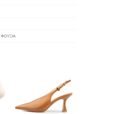
 ΦΟΥΞΙΑ
to
Add to
ist
Wishlist