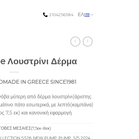
ΕΛ
2104256384
e Λουστρίνι Δέρμα
MADE IN GREECE SINCE1981
βα μύτερη από δέρμα λουστρίνι(άριστης
ρμάτινο πάτο εσωτερικά, με λεπτό(καμπάνα)
ς 7,5 εκ) και κανονική εφαρμογή.
ΓΟΒΕΣ ΜΕΣΑΙΕΣ(7,5εκ-8εκ)
LLECTION SS26
,
NEW PUMP
,
PUMP
,
S/S 2024
,