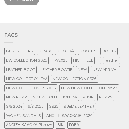
TAGS
BEST SELLERS
BLACK
BOOT 3/4
BOOTIES
BOOTS
EW COLLECTION SS25
FW2023
HIGH HEEL
l
leather
LEATHER BOOT
LEATHER BOOTIE
NEW
NEW ARRIVAL
NEW COLLECTION FW
NEW COLLECTION SS26
NEW COLLECTION SS 2026
NEW NEW COLLECTION FW 23
NEW PUMP
N NEW COLLECTION FW
PUMP
PUMPS
S/S 2024
S/S 2025
SS25
SUEDE LEATHER
WOMEN SANDALS
ΑΝΟΙΞΗ-ΚΑΛΟΚΑΙΡΙ 2024
ΑΝΟΙΞΗ-ΚΑΛΟΚΑΙΡΙ 2025
ΒΙΚ
ΓΟΒΑ