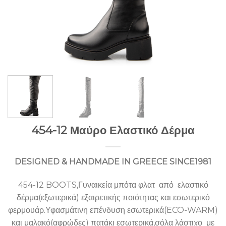
454-12 Μαύρο Ελαστικό Δέρμα
DESIGNED & HANDMADE IN GREECE SINCE1981
454-12 BOOTS,Γυναικεία μπότα φλατ από ελαστικό
δέρμα(εξωτερικά) εξαιρετικής ποιότητας και εσωτερικό
φερμουάρ.Υφασμάτινη επένδυση εσωτερικά(ECO-WARM)
και μαλακό(αφρώδες) πατάκι εσωτερικά,σόλα λάστιχο με