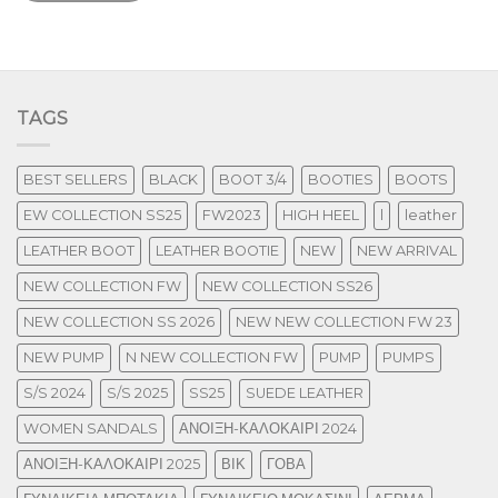
TAGS
BEST SELLERS
BLACK
BOOT 3/4
BOOTIES
BOOTS
EW COLLECTION SS25
FW2023
HIGH HEEL
l
leather
LEATHER BOOT
LEATHER BOOTIE
NEW
NEW ARRIVAL
NEW COLLECTION FW
NEW COLLECTION SS26
NEW COLLECTION SS 2026
NEW NEW COLLECTION FW 23
NEW PUMP
N NEW COLLECTION FW
PUMP
PUMPS
S/S 2024
S/S 2025
SS25
SUEDE LEATHER
WOMEN SANDALS
ΑΝΟΙΞΗ-ΚΑΛΟΚΑΙΡΙ 2024
ΑΝΟΙΞΗ-ΚΑΛΟΚΑΙΡΙ 2025
ΒΙΚ
ΓΟΒΑ