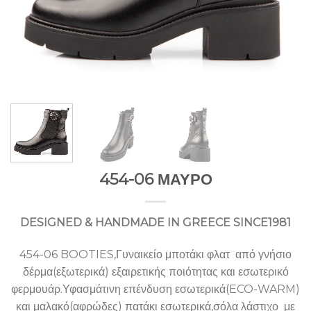
454-06 ΜΑΥΡΟ
DESIGNED & HANDMADE IN GREECE SINCE1981
454-06 BOOTIES,Γυναικείο μποτάκι φλατ από γνήσιο
δέρμα(εξωτερικά) εξαιρετικής ποιότητας και εσωτερικό
φερμουάρ.Υφασμάτινη επένδυση εσωτερικά(ECO-WARM)
και μαλακό(αφρώδες) πατάκι εσωτερικά,σόλα λάστιχο με