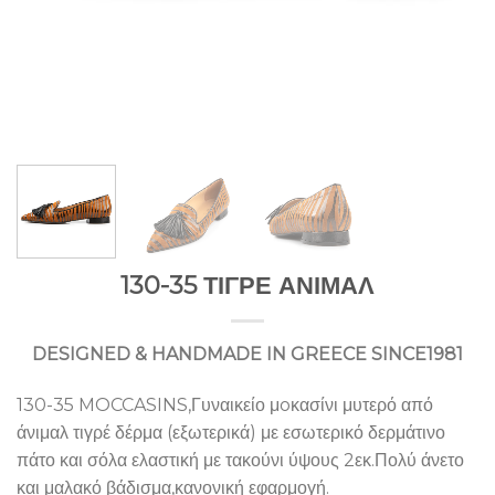
130-35 ΤΙΓΡΕ ΑΝΙΜΑΛ
DESIGNED & HANDMADE IN GREECE SINCE1981
130-35 MOCCASINS,Γυναικείο μoκασίνι μυτερό από
άνιμαλ τιγρέ δέρμα (εξωτερικά) με εσωτερικό δερμάτινο
πάτο και σόλα ελαστική με τακούνι ύψους 2εκ.Πολύ άνετο
και μαλακό βάδισμα,κανονική εφαρμογή.