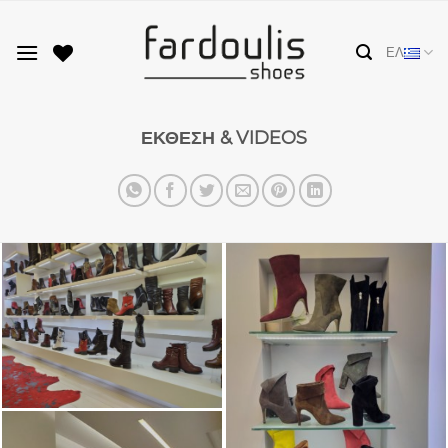
Skip
to
ΕΛ
content
ΕΚΘΕΣΗ & VIDEOS